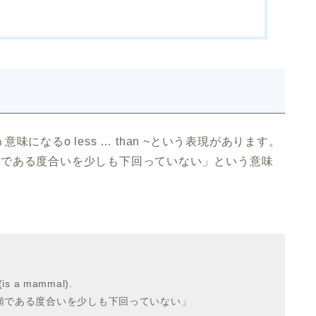
なるo less … than ~という表現があります。
く「～である度合いを少しも下回っていない」という意味
(is a mammal).
類である度合いを少しも下回っていない」