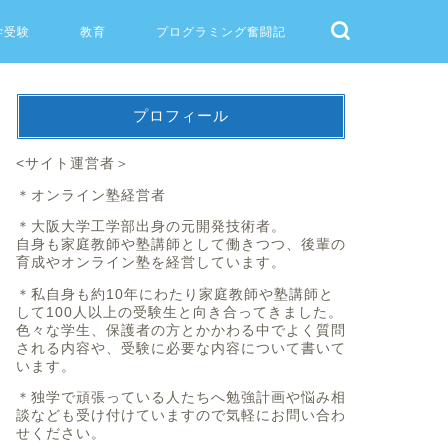
学受験
教育
プログラミング奮闘記
プロフィール
<サイト運営者＞
＊オンライン塾経営者
＊大阪大学工学部出身の元開発技術者。
自身も家庭教師や塾講師として働きつつ、後輩の
育成やオンライン塾を経営しています。
＊私自身も約10年にわたり家庭教師や塾講師と
して100人以上の受験生と向き合ってきました。
色々な学生、保護者の方とかかわる中でよく質問
される内容や、受験に必要な内容について書いて
います。
＊独学で頑張っている人たちへ勉強計画や悩み相
談なども受け付けていますので気軽にお問い合わ
せください。