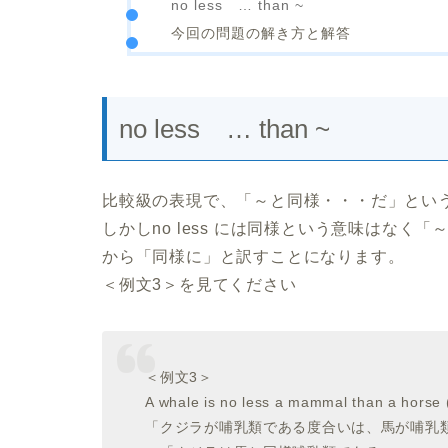
no less … than ~
今回の問題の解き方と解答
no less … than ~
比較級の表現で、「～と同様・・・だ」という意味に
しかしno less には同様という意味はな
から「同様に」と訳すことになります。
＜例文3＞を見てください
＜例文3＞
A whale is no less a mammal than a horse 
「クジラが哺乳類である度合いは、馬が哺乳