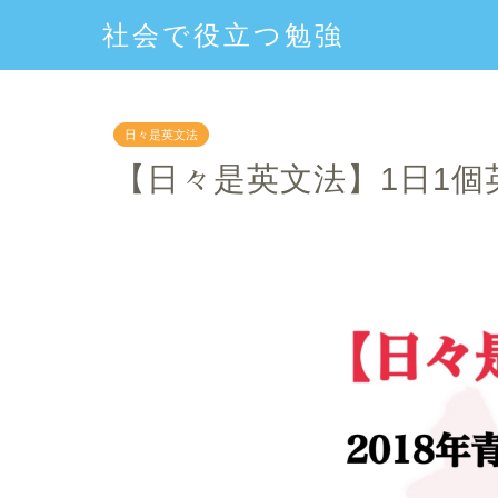
社会で役立つ勉強
日々是英文法
【日々是英文法】1日1個英