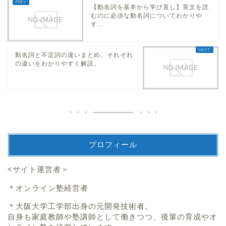
完了形は何も完了し
2021年6月14日
ません！視点を考え
理解できる！
2020年1
【動名詞を基本から学び直し】英文を読
むのに必須な動名詞についてわかりや
す...
動名詞と不定詞の違いまとめ。それぞれ
の違いをわかりやすく解説。
プロフィール