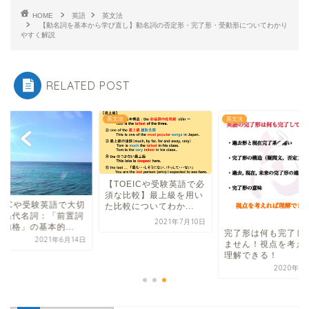
HOME
英語
英文法
【動名詞を基本から学び直し】動名詞の否定形・完了形・受動形についてわかり
やすく解説
RELATED POST
法
英文法
英文法
【TOEICや受験英語で必
須な比較】最上級を用い
OEICや受験英語で大切
た比較についてわか...
関係代名詞：「前置詞
2021年7月10日
的格」の基本的...